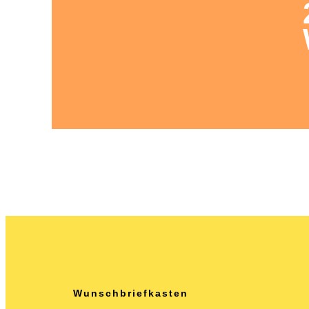
Fam
E
Wunschbriefkasten