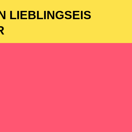
N LIEBLINGSEIS
R
Zum Eis
Zu den Torten
, aber wir werden es versuchen!